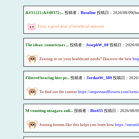
&#51221;&#48372;...
投稿者：
Rosaline
投稿日：2026/08/09(Sun
Truly a good deal of beneficial material.
The ideas: constrictors ...
投稿者：
JosephW_60
投稿日：2026/08/0
Zeroing in on your healthcare needs? Discover the best
htt
Filtered bracing hire pr...
投稿者：
JordanW_389
投稿日：2026/08
To find out the current
https://ampersandflowers.com/item/
M vomiting nizagara onli...
投稿者：
Bio435
投稿日：2026/08/09(
Joining forums like this helps you learn how
https://mnsmi