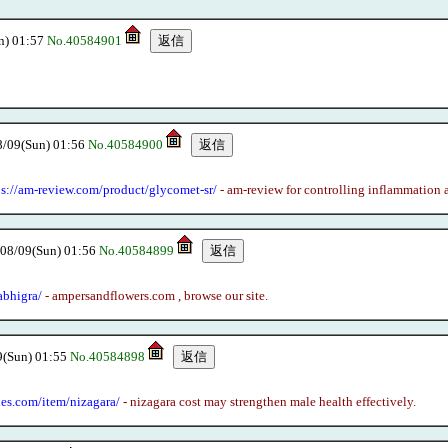
) 01:57
No.40584901
9(Sun) 01:56
No.40584900
ps://am-review.com/product/glycomet-sr/
- am-review for controlling inflammation an
/09(Sun) 01:56
No.40584899
abhigra/
- ampersandflowers.com , browse our site.
Sun) 01:55
No.40584898
les.com/item/nizagara/
- nizagara cost may strengthen male health effectively.