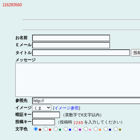
116283560
お名前
Ｅメール
タイトル
メッセージ
参照先
イメージ
[
イメージ参照
]
暗証キー
（英数字で8文字以内）
投稿キー
（投稿時
を入力してください）
文字色
■
■
■
■
■
■
■
■
■