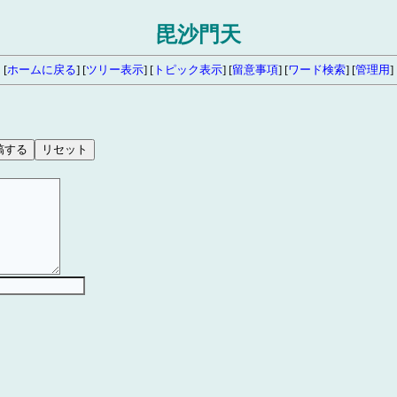
毘沙門天
[
ホームに戻る
] [
ツリー表示
] [
トピック表示
] [
留意事項
] [
ワード検索
] [
管理用
]